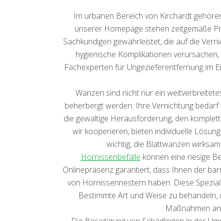
Im urbanen Bereich von Kirchardt gehöre
unserer Homepage stehen zeitgemäße Probl
Sachkundigen gewährleistet, die auf die Vern
hygienische Komplikationen verursachen,
Fachexperten für Ungezieferentfernung im E
Wanzen sind nicht nur ein weitverbreite
beherbergt werden. Ihre Vernichtung bedarf e
die gewaltige Herausforderung, den komplette
wir kooperieren, bieten individuelle Lösung
wichtig, die Blattwanzen wirksam
Hornissenbefälle
können eine riesige Be
Onlinepräsenz garantiert, dass Ihnen der barr
von Hornissennestern haben. Diese Spezialis
Bestimmte Art und Weise zu behandeln, d
Maßnahmen an, u
Die Beseitigung von Schädlingen in der Um