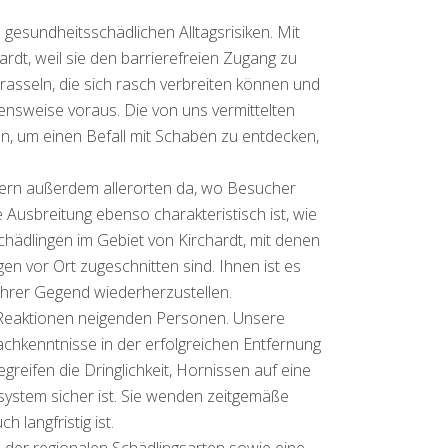
gesundheitsschädlichen Alltagsrisiken. Mit
dt, weil sie den barrierefreien Zugang zu
rasseln, die sich rasch verbreiten können und
nsweise voraus. Die von uns vermittelten
, um einen Befall mit Schaben zu entdecken,
dern außerdem allerorten da, wo Besucher
 Ausbreitung ebenso charakteristisch ist, wie
chädlingen im Gebiet von Kirchardt, mit denen
en vor Ort zugeschnitten sind. Ihnen ist es
 Ihrer Gegend wiederherzustellen.
n Reaktionen neigenden Personen. Unsere
Fachkenntnisse in der erfolgreichen Entfernung
reifen die Dringlichkeit, Hornissen auf eine
system sicher ist. Sie wenden zeitgemäße
langfristig ist.
 der regionalen Schädlingsarten sowie eine