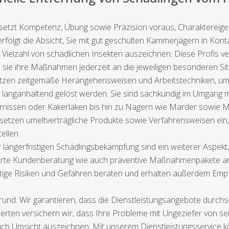
 setzt Kompetenz, Übung sowie Präzision voraus, Charaktereigen
rfolgt die Absicht, Sie mit gut geschulten Kammerjägern in Konta
r Vielzahl von schädlichen Insekten auszeichnen. Diese Profis 
 sie ihre Maßnahmen jederzeit an die jeweiligen besonderen Si
tzen zeitgemäße Herangehensweisen und Arbeitstechniken, um 
n langanhaltend gelöst werden. Sie sind sachkundig im Umgang m
rnissen oder Kakerlaken bis hin zu Nagern wie Marder sowie 
 setzen umeltverträgliche Produkte sowie Verfahrensweisen ei
ellen.
 längerfristigen Schädlingsbekämpfung sind ein weiterer Aspe
cherte Kundenberatung wie auch präventive Maßnahmenpakete an
artige Risiken und Gefahren beraten und erhalten außerdem E
und. Wir garantieren, dass die Dienstleistungsangebote durchsc
rten versichern wir, dass Ihre Probleme mit Ungeziefer von ser
ch Umsicht auszeichnen. Mit unserem Dienstleistungsservice kö