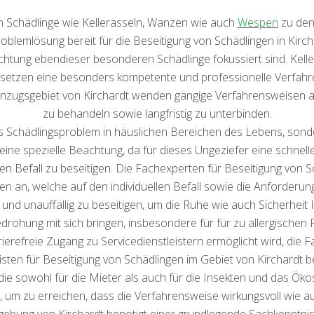
n Schädlinge wie Kellerasseln, Wanzen wie auch
Wespen
zu den 
emlösung bereit für die Beseitigung von Schädlingen in Kirchar
ichtung ebendieser besonderen Schädlinge fokussiert sind. Kelle
 setzen eine besonders kompetente und professionelle Verfahre
inzugsgebiet von Kirchardt wenden gängige Verfahrensweisen an
zu behandeln sowie langfristig zu unterbinden.
tes Schädlingsproblem in häuslichen Bereichen des Lebens, son
ine spezielle Beachtung, da für dieses Ungeziefer eine schnelle
n Befall zu beseitigen. Die Fachexperten für Beseitigung von S
en an, welche auf den individuellen Befall sowie die Anforderung
 und unauffällig zu beseitigen, um die Ruhe wie auch Sicherheit
drohung mit sich bringen, insbesondere für für zu allergische
ierefreie Zugang zu Servicedienstleistern ermöglicht wird, die 
ten für Beseitigung von Schädlingen im Gebiet von Kirchardt beg
ie sowohl für die Mieter als auch für die Insekten und das Öko
m zu erreichen, dass die Verfahrensweise wirkungsvoll wie auch 
gebung von Kirchardt benötigt einer grundlegende Sachkenntnis