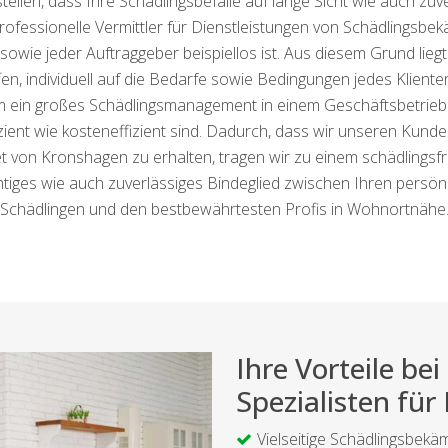
llen, dass Ihre Schädlingsbefälle auf lange Sicht wie auch zuver
rofessionelle Vermittler für Dienstleistungen von Schädlingsb
 sowie jeder Auftraggeber beispiellos ist. Aus diesem Grund li
n, individuell auf die Bedarfe sowie Bedingungen jedes Kliente
ein großes Schädlingsmanagement in einem Geschäftsbetrieb h
zient wie kosteneffizient sind. Dadurch, dass wir unseren Kund
 von Kronshagen zu erhalten, tragen wir zu einem schädlingsfr
htiges wie auch zuverlässiges Bindeglied zwischen Ihren persö
Schädlingen und den bestbewährtesten Profis in Wohnortnähe
Ihre Vorteile b
Spezialisten fü
Vielseitige Schädlingsbekä