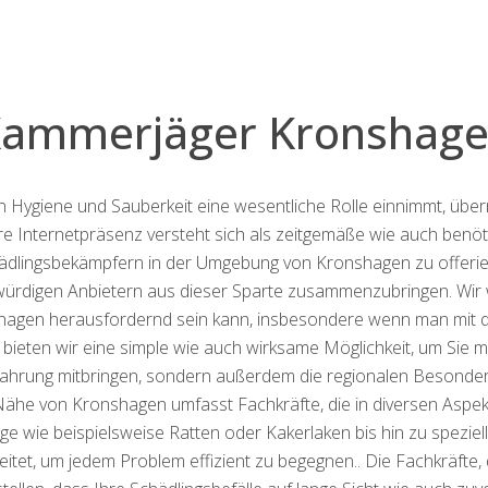
ammerjäger Kronshag
on Hygiene und Sauberkeit eine wesentliche Rolle einnimmt, übe
 Internetpräsenz versteht sich als zeitgemäße wie auch benöt
ädlingsbekämpfern in der Umgebung von Kronshagen zu offeriere
swürdigen Anbietern aus dieser Sparte zusammenzubringen. Wir 
agen herausfordernd sein kann, insbesondere wenn man mit dr
er bieten wir eine simple wie auch wirksame Möglichkeit, um Si
erfahrung mitbringen, sondern außerdem die regionalen Besonde
Nähe von Kronshagen umfasst Fachkräfte, die in diversen Aspekt
ge wie beispielsweise Ratten oder Kakerlaken bis hin zu spezie
eitet, um jedem Problem effizient zu begegnen.. Die Fachkräfte, 