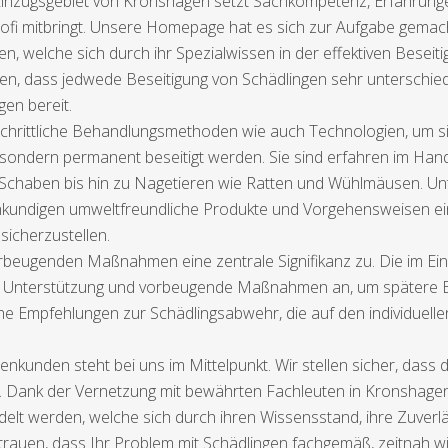
 Einzugsgebiet von Kronshagen setzt Sachkompetenz, Erfahrungen
Profi mitbringt. Unsere Homepage hat es sich zur Aufgabe gemach
, welche sich durch ihr Spezialwissen in der effektiven Beseiti
n, dass jedwede Beseitigung von Schädlingen sehr unterschiedli
en bereit.
tschrittliche Behandlungsmethoden wie auch Technologien, um si
, sondern permanent beseitigt werden. Sie sind erfahren im Hand
chaben bis hin zu Nagetieren wie Ratten und Wühlmäusen. Unte
kundigen umweltfreundliche Produkte und Vorgehensweisen ein,
sicherzustellen.
beugenden Maßnahmen eine zentrale Signifikanz zu. Die im Ein
te Unterstützung und vorbeugende Maßnahmen an, um spätere Be
he Empfehlungen zur Schädlingsabwehr, die auf den individue
enkunden steht bei uns im Mittelpunkt. Wir stellen sicher, dass
. Dank der Vernetzung mit bewährten Fachleuten in Kronshagen 
elt werden, welche sich durch ihren Wissensstand, ihre Zuverl
trauen, dass Ihr Problem mit Schädlingen fachgemäß, zeitnah wie