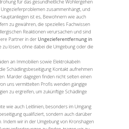
edrohung für das gesundheitliche Wohlergehen
sen Ungezieferproblemen zusammenhängt, und
 Hauptanliegen ist es, Bewohnern wie auch
ern zu gewähren, die spezielles Fachwissen
llergischen Reaktionen verursachen und sind
ere Partner in der
Ungezieferentfernung in
zu lösen, ohne dabei die Umgebung oder die
äden an Immobilien sowie Elektrokabeln
ür die Schädlingsbeseitigung Kontakt aufnehmen
n. Marder dagegen finden nicht selten einen
on uns vermittelten Profis wenden gängige
gien zu ergreifen, um zukünftige Schädlinge
te wie auch Leitlinien, besonders im Umgang
sbeseitigung qualifiziert, sondern auch darüber
ten. Indem wir in der Umgebung von Kronshagen
fungsanforderungen zu finden, tragen wir zu