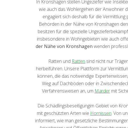
In Kronshagen stellen Ungeziefer wie Insekt
wie auch das Wohlergehen der Anwohner dar
engagiert sich deshalb für die Vermittlung
Behörden in der Nähe von Kronshagen den Z
besitzen für die spezielle Ungezieferbekäm
insbesondere in Wohngebieten wie auch öffen
der Nähe von Kronshagen
wenden professi
Ratten und
Ratten
sind nicht nur Träge
herbeiführen. Unsere Plattform zur Vermittlung
können, die das notwendige Expertenwissen,
Weg auf Dachböden oder in Zwischendecken
Verfahrensweisen an, um
Marder
mit Sich
Die Schädlingsbeseitigungim Gebiet von Kro
mit geschützten Arten wie
Hornissen
. Von un
informiert, wie man gesetzliche Bestimmungen
Anwohnern und Öffentlichen Einrichtungen u