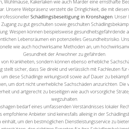
en, Wühlmäuse, Kakerlaken wie auch Marder eine ernsthafte B
. Unsere Webpräsenz versteht die Dringlichkeit, die mit die
 professioneller
Schädlingsbeseitigung in Kronshagen
. Unser
ugang zu gut geschulten sowie geschulten Schädlingsbekämpf
pfung. Wespen können beispielsweise gesundheitsgefährdende a
tlichen Lebensräumen ein potenzielles Gesundheitsrisiko. Uns
onelle wie auch hochwirksame Methoden an, um hochwirksame 
Gesundheit der Anwohner zu gefährden.
r von Krankheiten, sondern können ebenso erhebliche Sachsch
 stellt sicher, dass Sie direkt und verlässlich mit Fachleuten f
 um diese Schädlinge wirkungsvoll sowie auf Dauer zu bekämpfe
, um dort nicht unerhebliche Sachschäden anzurichten. Die v
erheit und artgerecht zu beseitigen wie auch vorsorgliche Strate
wegzuhalten.
nshagen bedarf eines umfassenden Verständnisses lokaler Rech
s empfohlene Anbieter sind keinesfalls alleinig in der Schädling
 einhält, um den bestmöglichen Dienstleistungsservice zu bie
nterstützen, den richtigen Experten für ihre Schädlingsbekämp