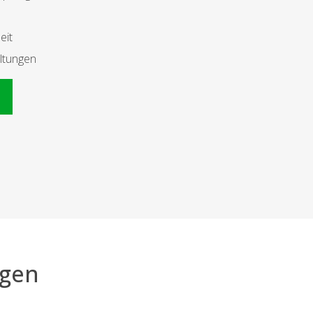
eit
ltungen
n
agen