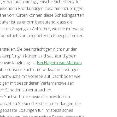
en wie auch die hygienische Sicherheit aller
it passenden Fachkundigen zusammenzubringen,
ähe von Kürten können diese Schädlingsarten
daher ist es enorm bedeutend, dass die
bieten Zugang zu Anbietern, welche innovative
bebetrieb von ungebetenen Plagegeistern zu
tellen. Sie beeinträchtigen nicht nur den
sbekämpfung in Kürten sind sachkundig beim
wie langfristig ist.
Bei Nagern wie Mäusen
, haben unsere Fachleute wirksame Lösungen
n Nachwuchs mit Vorliebe auf Dachböden wie
digen mit besonderen Verfahrensweisen
eren Schaden zu verursachen.
n Sachverhalte sowie die individuellen
ntakt zu Servicedienstleistern erlangen, die
ngepasste Lösungen für Ihr spezifisches
t, die von uns vermittelten Fachexperten für