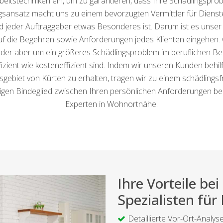
stechniken ein, um zu garantieren, dass Ihre Schädlingsproble
ngsansatz macht uns zu einem bevorzugten Vermittler für Diens
und jeder Auftraggeber etwas Besonderes ist. Darum ist es unse
l auf die Begehren sowie Anforderungen jedes Klienten eingehen.
der aber um ein größeres Schädlingsproblem im beruflichen Be
fizient wie kosteneffizient sind. Indem wir unseren Kunden behil
gebiet von Kürten zu erhalten, tragen wir zu einem schädlingsf
gen Bindeglied zwischen Ihren persönlichen Anforderungen bei
Experten in Wohnortnähe.
Ihre Vorteile b
Spezialisten für
Detaillierte Vor-Ort-Analys