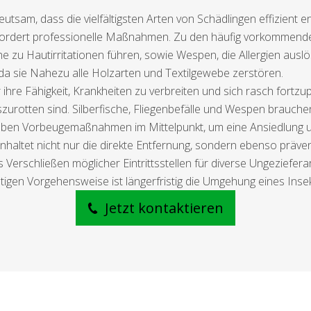
eutsam, dass die vielfältigsten Arten von Schädlingen effizient 
rfordert professionelle Maßnahmen. Zu den häufig vorkommend
he zu Hautirritationen führen, sowie Wespen, die Allergien au
da sie Nahezu alle Holzarten und Textilgewebe zerstören.
ihre Fähigkeit, Krankheiten zu verbreiten und sich rasch for
zurotten sind. Silberfische, Fliegenbefälle und Wespen brauch
ben Vorbeugemaßnahmen im Mittelpunkt, um eine Ansiedlung und
haltet nicht nur die direkte Entfernung, sondern ebenso präven
Verschließen möglicher Eintrittsstellen für diverse Ungeziefer
igen Vorgehensweise ist längerfristig die Umgehung eines Insekt
Jetzt kontaktieren