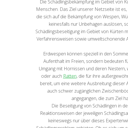
Die Schädlingsbekämpfung im Gebiet von Kürt
Menschen. Das Ziel unserer Netzseite ist es
die sich auf die Bekämpfung von Wespen, Wü
keinesfalls nur Unbehagen auslösen, s
Schädlingsbeseitigung im Gebiet von Kürten m
Verfahrensweisen sowie umweltschonende An
Erdwespen können speziell in den Sommerm
Aufenthalt im Freien, sondern bedeuten fü
Umgang mit Hornissen und deren Nestern, wobe
oder auch
Ratten
, die für ihre außergewö
bereit, um eine weitere Ausbreitung diese
auch schwer zugänglichen Zwischenböd
angegangen, die zum Ziel ha
Die Beseitigung von Schädlingen in de
Reaktionsweisen der jeweiligen Schädlingsar
keineswegs nur über dieses Expertenwis
Schädlingsproblem anbieten. Ob es sich um e