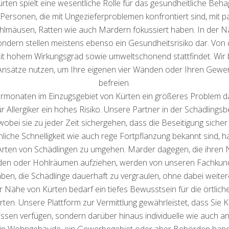
en spielt eine wesentliche Rolle für das gesundheitliche Behag
, Personen, die mit Ungezieferproblemen konfrontiert sind, m
hlmäusen, Ratten wie auch Mardern fokussiert haben. In der N
ondern stellen meistens ebenso ein Gesundheitsrisiko dar. Von 
it hohem Wirkungsgrad sowie umweltschonend stattfindet. Wir 
sätze nutzen, um Ihre eigenen vier Wänden oder Ihren Gewer
befreien.
onaten im Einzugsgebiet von Kürten ein größeres Problem dars
r Allergiker ein hohes Risiko. Unsere Partner in der Schädling
i sie zu jeder Zeit sichergehen, dass die Beseitigung sicher so
hnliche Schnelligkeit wie auch rege Fortpflanzung bekannt sind
r Arten von Schädlingen zu umgehen. Marder dagegen, die ihre
en oder Hohlräumen aufziehen, werden von unseren Fachkun
ben, die Schädlinge dauerhaft zu vergraulen, ohne dabei weit
r Nähe von Kürten bedarf ein tiefes Bewusstsein für die örtliche
ten. Unsere Plattform zur Vermittlung gewährleistet, dass Sie Ko
sen verfügen, sondern darüber hinaus individuelle wie auch a
in Wohngebäude, ein Gewerbegebiet oder aber Behörden handel