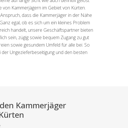
me auf lange Sicht wie auch definitiv gelöst
te von Kammerjägern im Gebiet von Kürten.
r Anspruch, dass die Kammerjäger in der Nähe
 Ganz egal, ob es sich um ein kleines Problem
reich handelt, unsere Geschäftspartner bieten
flich sein, zügig sowie bequem Zugang zu gut
reien sowie gesundem Umfeld für alle bei. So
 der Ungezieferbeseitigung und den besten
ei den Kammerjäger
 Kürten
e