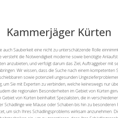
Kammerjäger Kürten
 auch Sauberkeit eine nicht zu unterschätzende Rolle einnimm
e versteht die Notwendigkeit moderne sowie benötigte Anlaufs
en anzubieten, und verfolgt darum das Ziel, Auftraggeber mit 
bringen. Wir wissen, dass die Suche nach einem kompetenten S
fschiebbaren sowie potenziell ungesunden Ungezieferproblemen k
g, um Sie mit Experten zu verbinden, welche keineswegs nur üb
udem die regionalen Besonderheiten im Gebiet von Kürten gen
ebiet von Kürten beinhaltet Spezialisten, die in verschieden
iger Schädlinge wie Mäuse oder Schaben bis hin zu besondere
et, um sich Ihres Schädlingsproblems wirksam anzunehmen. Die P