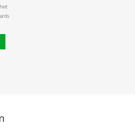
heit
dards
n
n