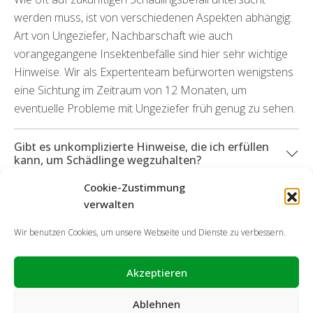
werden muss, ist von verschiedenen Aspekten abhängig:
Art von Ungeziefer, Nachbarschaft wie auch
vorangegangene Insektenbefälle sind hier sehr wichtige
Hinweise. Wir als Expertenteam befürworten wenigstens
eine Sichtung im Zeitraum von 12 Monaten, um
eventuelle Probleme mit Ungeziefer früh genug zu sehen.
Gibt es unkomplizierte Hinweise, die ich erfüllen
kann, um Schädlinge wegzuhalten?
Cookie-Zustimmung
Können Sie mich zudem bei durch Insekten
verwalten
aufgetretenen Schäden unterstützen?
Wir benutzen Cookies, um unsere Webseite und Dienste zu verbessern.
Akzeptieren
Ablehnen