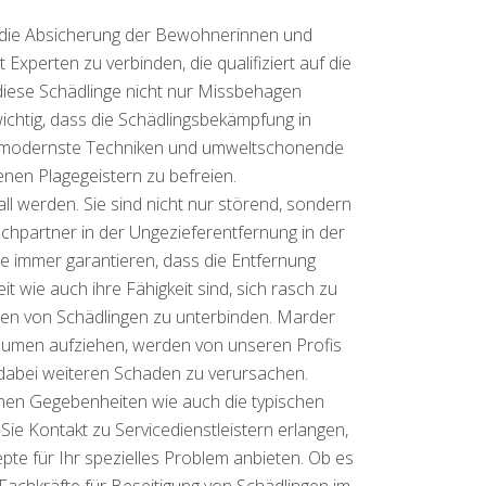
ie die Absicherung der Bewohnerinnen und
xperten zu verbinden, die qualifiziert auf die
diese Schädlinge nicht nur Missbehagen
wichtig, dass die Schädlingsbekämpfung in
che modernste Techniken und umweltschonende
en Plagegeistern zu befreien.
 werden. Sie sind nicht nur störend, sondern
hpartner in der Ungezieferentfernung in der
 immer garantieren, dass die Entfernung
eit wie auch ihre Fähigkeit sind, sich rasch zu
ten von Schädlingen zu unterbinden. Marder
umen aufziehen, werden von unseren Profis
 dabei weiteren Schaden zu verursachen.
ichen Gegebenheiten wie auch die typischen
Sie Kontakt zu Servicedienstleistern erlangen,
te für Ihr spezielles Problem anbieten. Ob es
Fachkräfte für Beseitigung von Schädlingen im