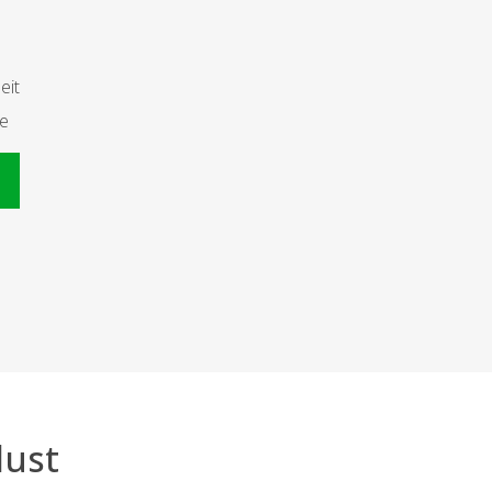
eit
te
n
lust