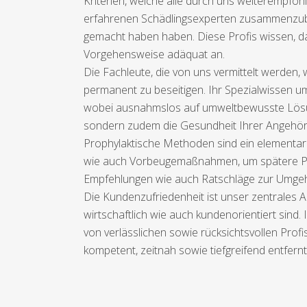
Kriterien, welche alle durch uns weiterempfohl
erfahrenen Schädlingsexperten zusammenzubri
gemacht haben haben. Diese Profis wissen, d
Vorgehensweise adäquat an.
Die Fachleute, die von uns vermittelt werde
permanent zu beseitigen. Ihr Spezialwissen u
wobei ausnahmslos auf umweltbewusste Lösung
sondern zudem die Gesundheit Ihrer Angehöri
Prophylaktische Methoden sind ein elementar
wie auch Vorbeugemaßnahmen, um spätere Pro
Empfehlungen wie auch Ratschläge zur Umgeh
Die Kundenzufriedenheit ist unser zentrales A
wirtschaftlich wie auch kundenorientiert sind.
von verlässlichen sowie rücksichtsvollen Prof
kompetent, zeitnah sowie tiefgreifend entfern