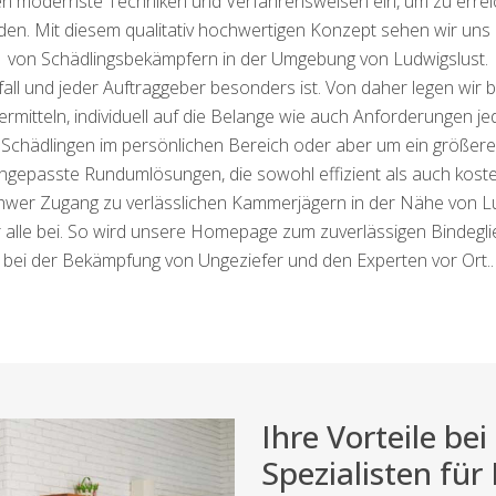
tzen modernste Techniken und Verfahrensweisen ein, um zu erre
den. Mit diesem qualitativ hochwertigen Konzept sehen wir uns a
von Schädlingsbekämpfern in der Umgebung von Ludwigslust.
fall und jeder Auftraggeber besonders ist. Von daher legen wir
vermitteln, individuell auf die Belange wie auch Anforderungen 
t Schädlingen im persönlichen Bereich oder aber um ein größer
ngepasste Rundumlösungen, die sowohl effizient als auch kosten
hwer Zugang zu verlässlichen Kammerjägern in der Nähe von Lud
alle bei. So wird unsere Homepage zum zuverlässigen Bindeglie
bei der Bekämpfung von Ungeziefer und den Experten vor Ort..
Ihre Vorteile b
Spezialisten für