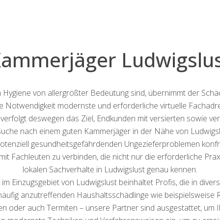
ammerjäger Ludwigslu
h Hygiene von allergrößter Bedeutung sind, übernimmt der Schä
e Notwendigkeit modernste und erforderliche virtuelle Fachadre
verfolgt deswegen das Ziel, Endkunden mit versierten sowie ver
Suche nach einem guten Kammerjäger in der Nähe von Ludwigslu
tenziell gesundheitsgefährdenden Ungezieferproblemen konfront
 mit Fachleuten zu verbinden, die nicht nur die erforderliche Pra
lokalen Sachverhalte in Ludwigslust genau kennen.
 Einzugsgebiet von Ludwigslust beinhaltet Profis, die in divers
 häufig anzutreffenden Haushaltsschädlinge wie beispielsweise
 oder auch Termiten – unsere Partner sind ausgestattet, um I