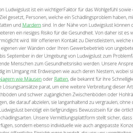
on Ludwigslust ist ein wichtigerFaktor für das Wohlgefühl sow
l gesetzt, Personen, welche ein Schädlingsproblem haben, mit E
Ratten und
Mardern
sind. In der Nähe von Ludwigslust können 
iteren ein riesiges Risiko für die Gesundheit. Von daher ist es 
öglicht wird. Wir offerieren Kontakt zu Dienstleistern, wel
igenen vier Wänden oder Ihren Gewerbebetrieb von ungebeten
is September in der Umgebung von Ludwigslust zum Problemfall
erende Menschen zum Gesundheitsrisiko werden. Unsere Ansprec
ig im Umgang mit Erdwespen wie auch deren Nestern, wobei sie
 Nagern wie Mäusen
oder
Ratten
, die bekannt für ihre Schnelligk
e Lösungsansätze parat, um eine weitere Verbreitung dieser Ar
achböden und schwer zugänglichen Zwischenböden oder Hohlrä
n, die darauf abzielen, sie langanhaltend zu vergraulen, ohne
dwigslust benötigt ein tiefgründiges Bewusstsein für die örtl
hädlingsarten. Unsere Vermittlungsplattform stellt sicher, dass 
rfügen, sondern ebenso individuelle wie auch angepasste Konzep
r öffentliche Einrichtungen handelt, die von uns vermittelten 