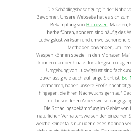
Die Schädlingsbeseitigung in der Nähe v
Bewohner. Unsere Webseite hat es sich zum Zie
Bekämpfung von
Hornissen
, Mäusen, 
herbeiführen, sondern sind häufig des We
Ludwigslust wirksam und umweltschonend erm
Methoden anwenden, um Ihre e
Wespen können speziell in den Monaten Mai b
können darüber hinaus für allergisch reagi
Umgebung von Ludwigslust sind fachkund
zuverlässig wie auch auf lange Sicht ist.
Bei
vermehren, haben unsere Profis nachhaltig
hingegen, die ihren Nachwuchs gern auf D
mit besonderen Arbeitsweisen angegange
Die Schädlingsbekämpfung im Gebiet von Lu
natürlichen Verhaltensweisen der einzelnen Sc
welche keinesfalls nur über dieses Können ve
sich um ein Wohngebäude, ein Gewerbepark ode