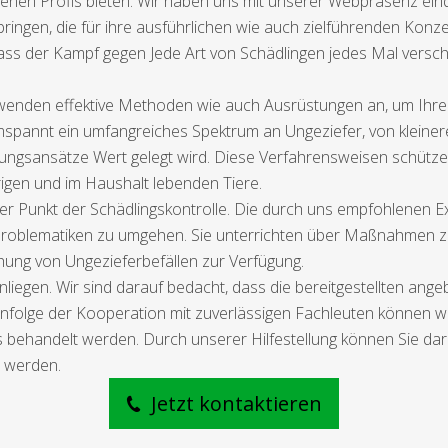
enen Profis bieten. Wir haben uns mit unserer Webpräsenz eindeu
ngen, die für ihre ausführlichen wie auch zielführenden Konz
ass der Kampf gegen Jede Art von Schädlingen jedes Mal versc
n, wenden effektive Methoden wie auch Ausrüstungen an, um Ihr
mspannt ein umfangreiches Spektrum an Ungeziefer, von kleiner
sansätze Wert gelegt wird. Diese Verfahrensweisen schützen 
gen und im Haushalt lebenden Tiere.
er Punkt der Schädlingskontrolle. Die durch uns empfohlenen 
blematiken zu umgehen. Sie unterrichten über Maßnahmen zur
ung von Ungezieferbefällen zur Verfügung.
nliegen. Wir sind darauf bedacht, dass die bereitgestellten a
 Infolge der Kooperation mit zuverlässigen Fachleuten können wi
is behandelt werden. Durch unserer Hilfestellung können Sie da
t werden.
Jetzt kontaktieren