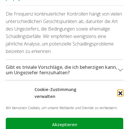
Die Frequenz kontinuierlicher Kontrollen hängt von vielen
unterschiedlichen Gesichtspunkten ab, darunter die Art
des Ungeziefers, die Bedingungen sowie ehemalige
Schädlingsbefälle. Wir empfehlen wenigstens eine
jährliche Analyse, um potenzielle Schädlingsprobleme
beizeiten zu erkennen.
Gibt es triviale Vorschläge, die ich beherzigen kann,
um Ungeziefer fernzuhalten?
Welche Dienstleistungsangebote kann ich in
Cookie-Zustimmung
Anspruch nehmen, wenn durch die zahlreichen
verwalten
Insektenarten Sachschäden angefallen sind?
Wir benutzen Cookies, um unsere Webseite und Dienste zu verbessern.
Akzeptieren