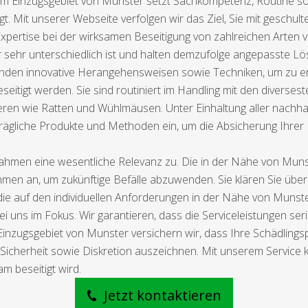
 Einzugsgebiet von Munster setzt Sachkompetenz, Routine sowi
ngt. Mit unserer Webseite verfolgen wir das Ziel, Sie mit gesch
 Expertise bei der wirksamen Beseitigung von zahlreichen Arten
sehr unterschiedlich ist und halten demzufolge angepasste Lö
den innovative Herangehensweisen sowie Techniken, um zu err
eseitigt werden. Sie sind routiniert im Handling mit den diverse
eren wie Ratten und Wühlmäusen. Unter Einhaltung aller nachh
trägliche Produkte und Methoden ein, um die Absicherung Ihrer 
men eine wesentliche Relevanz zu. Die in der Nähe von Munster
men an, um zukünftige Befälle abzuwenden. Sie klären Sie übe
ie auf den individuellen Anforderungen in der Nähe von Munste
ei uns im Fokus. Wir garantieren, dass die Serviceleistungen seri
inzugsgebiet von Munster versichern wir, dass Ihre Schädlings
e Sicherheit sowie Diskretion auszeichnen. Mit unserem Service
m beseitigt wird.
Jetzt kontaktieren