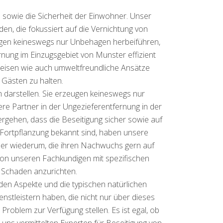
 sowie die Sicherheit der Einwohner. Unser
en, die fokussiert auf die Vernichtung von
ngen keineswegs nur Unbehagen herbeiführen,
ernung im Einzugsgebiet von Munster effizient
sweisen wie auch umweltfreundliche Ansätze
Gästen zu halten.
darstellen. Sie erzeugen keineswegs nur
re Partner in der Ungezieferentfernung in der
rgehen, dass die Beseitigung sicher sowie auf
ge Fortpflanzung bekannt sind, haben unsere
rder wiederum, die ihren Nachwuchs gern auf
n unseren Fachkundigen mit spezifischen
i Schaden anzurichten.
en Aspekte und die typischen natürlichen
nstleistern haben, die nicht nur über dieses
roblem zur Verfügung stellen. Es ist egal, ob
 uns vermittelten Experten für Beseitigung von