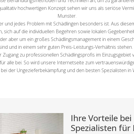
e Behandlungsmethoden und Techniken an, um zu garantieren, d
qualitativ hochwertigen Konzept sehen wir uns als seriöse Verm
Munster.
er und jedes Problem mit Schädlingen besonders ist. Aus diese
ln, sich auf die individuellen Begehren sowie lokalen Gegebenhei
er aber um ein großes Schädlingsmanagement in einem Geschäf
nt sind und in einem sehr guten Preis-Leistungs-Verhältnis steh
 Zugang zu professionellen Schädlingsprofis im Einzugsgebiet 
ür alle bei. So wird unsere Internetseite zum vertrauenswürdig
 bei der Ungezieferbekämpfung und den besten Spezialisten in
Ihre Vorteile b
Spezialisten für