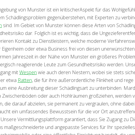
ebung von Munster ist ein kritischerAspekt für das Wohlgefühl
em Schädlingsproblem gegenüberstehen, mit Experten zu verbind
n
sind. Im Gebiet von Munster können diese Arten von Schädli
itsrisiko dar. Folglich ist es wichtig, dass die Ungezieferentf
fferieren Kontakt zu Dienstleistern, welche moderne Verfahren
 Eigenheim oder etwa Business frei von diesen unerwünschten 
rmen Jahreszeit in der Nähe von Munster ein größeres Problem 
lergisch reagierende Leute zum Gesundheitsrisiko werden. Unse
mgang mit
Wespen
wie auch deren Nestern, wobei sie stets siche
er etwa
Ratten
, die für ihre außerordentliche Flinkheit und re
, um eine Ausbreitung dieser Schädlingsart zu unterbinden. Ma
 Zwischenböden oder auch Hohlräumen großziehen, werden vo
 die darauf abzielen, sie permanent zu vergraulen, ohne dabe
ucht ein umfassendes Bewusstsein für die vor Ort anzutreffend
 Unsere Vermittlungsplattform garantiert, dass Sie Zugang zu Die
maßgeschneiderte und angepasste Services für Ihr spezielles P
beimmobilie oder eine öffentliche Einrichtung handelt, die von