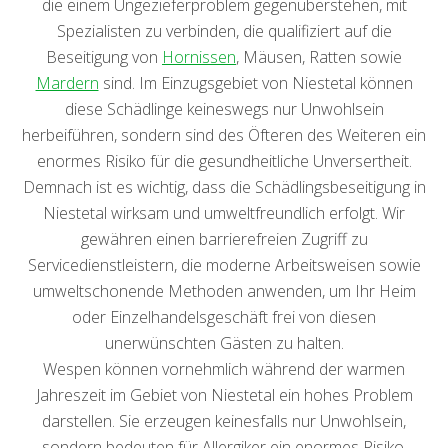
die einem Ungezieferproblem gegenüberstehen, mit
Spezialisten zu verbinden, die qualifiziert auf die
Beseitigung von
Hornissen
, Mäusen, Ratten sowie
Mardern
sind. Im Einzugsgebiet von Niestetal können
diese Schädlinge keineswegs nur Unwohlsein
herbeiführen, sondern sind des Öfteren des Weiteren ein
enormes Risiko für die gesundheitliche Unversertheit.
Demnach ist es wichtig, dass die Schädlingsbeseitigung in
Niestetal wirksam und umweltfreundlich erfolgt. Wir
gewähren einen barrierefreien Zugriff zu
Servicedienstleistern, die moderne Arbeitsweisen sowie
umweltschonende Methoden anwenden, um Ihr Heim
oder Einzelhandelsgeschäft frei von diesen
unerwünschten Gästen zu halten.
Wespen können vornehmlich während der warmen
Jahreszeit im Gebiet von Niestetal ein hohes Problem
darstellen. Sie erzeugen keinesfalls nur Unwohlsein,
sondern bedeuten für Allergiker ein enormes Risiko.