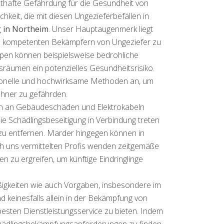
thafte Gefährdung für die Gesundheit von
eit, die mit diesen Ungezieferbefällen in
 in Northeim
. Unser Hauptaugenmerk liegt
 kompetenten Bekämpfern von Ungeziefer zu
spen können beispielsweise bedrohliche
räumen ein potenzielles Gesundheitsrisiko.
onelle und hochwirksame Methoden an, um
hner zu gefährden.
den an Gebäudeschäden und Elektrokabeln
die Schädlingsbeseitigung in Verbindung treten
zu entfernen. Marder hingegen können in
h uns vermittelten Profis wenden zeitgemäße
n zu ergreifen, um künftige Eindringlinge
ßigkeiten wie auch Vorgaben, insbesondere im
 keinesfalls allein in der Bekämpfung von
besten Dienstleistungsservice zu bieten. Indem
hädlingsbekämpfungsanforderungen zu finden,