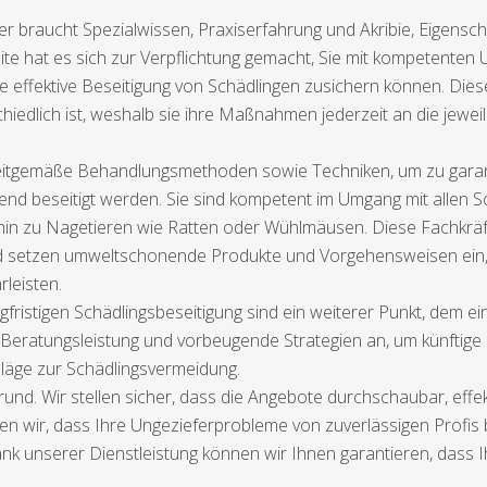
 braucht Spezialwissen, Praxiserfahrung und Akribie, Eigenschaf
eite hat es sich zur Verpflichtung gemacht, Sie mit kompetenten 
 effektive Beseitigung von Schädlingen zusichern können. Diese
hiedlich ist, weshalb sie ihre Maßnahmen jederzeit an die jewei
zeitgemäße Behandlungsmethoden sowie Techniken, um zu garan
tend beseitigt werden. Sie sind kompetent im Umgang mit allen 
hin zu Nagetieren wie Ratten oder Wühlmäusen. Diese Fachkräfte
 setzen umweltschonende Produkte und Vorgehensweisen ein, u
leisten.
gfristigen Schädlingsbeseitigung sind ein weiterer Punkt, dem
Beratungsleistung und vorbeugende Strategien an, um künftige B
läge zur Schädlingsvermeidung.
und. Wir stellen sicher, dass die Angebote durchschaubar, effe
ren wir, dass Ihre Ungezieferprobleme von zuverlässigen Profis
 Dank unserer Dienstleistung können wir Ihnen garantieren, dass