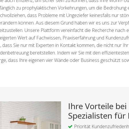
 auch Effizienz, um sicher sein zu können, dass Ihre Wohn- od
mfänglich zu prophylaktischen Vorkehrungen, um die Bedrohung 
hvollziehen, dass Probleme mit Ungeziefer keinesfalls nur stö
ändern können. Aus diesem Grund haben wir es uns zur Verpflic
reitzustellen. Unsere Plattform vereinfacht die Recherche nac
eigerten Wert auf Fachwissen, Praxiserfahrung und Kundenzufri
n, dass Sie nur mit Experten in Kontakt kommen, die nicht nur Ih
nbetreuung bereitstellen. Indem wir Sie mit den effizienteste
rge, dass Ihre eigenen vier Wände oder Business geschützt sowi
Ihre Vorteile b
Spezialisten für
Priorität Kundenzufriedenh