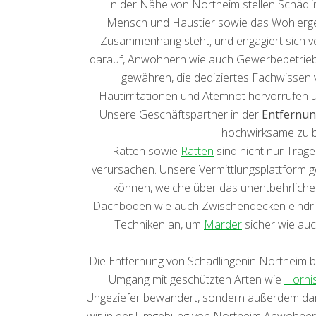
In der Nähe von Northeim stellen Schädl
Mensch und Haustier sowie das Wohlergehe
Zusammenhang steht, und engagiert sich von
darauf, Anwohnern wie auch Gewerbebetrie
gewähren, die dediziertes Fachwissen 
Hautirritationen und Atemnot hervorrufen 
Unsere Geschäftspartner in der
Entfernun
hochwirksame zu b
Ratten sowie
Ratten
sind nicht nur Träg
verursachen. Unsere Vermittlungsplattform gew
können, welche über das unentbehrliche
Dachböden wie auch Zwischendecken eindring
Techniken an, um
Marder
sicher wie auc
Die Entfernung von Schädlingenin Northeim b
Umgang mit geschützten Arten wie
Horni
Ungeziefer bewandert, sondern außerdem darin 
wir in der Umgebung von Northeim Anwohnern