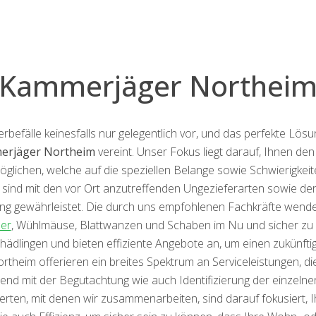
Kammerjäger Northei
fälle keinesfalls nur gelegentlich vor, und das perfekte Lösu
erjäger Northeim
vereint. Unser Fokus liegt darauf, Ihnen de
öglichen, welche auf die speziellen Belange sowie Schwierigke
 sind mit den vor Ort anzutreffenden Ungezieferarten sowie der
nung gewährleistet. Die durch uns empfohlenen Fachkräfte wen
er
, Wühlmäuse, Blattwanzen und Schaben im Nu und sicher zu en
dlingen und bieten effiziente Angebote an, um einen zukünfti
ortheim offerieren ein breites Spektrum an Serviceleistungen, di
nd mit der Begutachtung wie auch Identifizierung der einzelnen
rten, mit denen wir zusammenarbeiten, sind darauf fokusiert, Ih