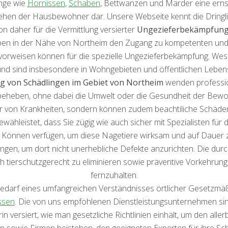
inge wie
Hornissen
,
Schaben
, Bettwanzen und Marder eine erns
n der Hausbewohner dar. Unsere Webseite kennt die Dringlichk
 daher für die Vermittlung versierter
Ungezieferbekämpfung
ben in der Nähe von Northeim den Zugang zu kompetenten und
vorweisen können für die spezielle Ungezieferbekämpfung. We
und sind insbesondere in Wohngebieten und öffentlichen Lebens
g von Schädlingen im Gebiet von Northeim
wenden professi
eheben, ohne dabei die Umwelt oder die Gesundheit der Bewo
er von Krankheiten, sondern können zudem beachtiliche Schä
ähleistet, dass Sie zügig wie auch sicher mit Spezialisten für 
 Können verfügen, um diese Nagetiere wirksam und auf Dauer 
en, um dort nicht unerhebliche Defekte anzurichten. Die durc
h tierschutzgerecht zu eliminieren sowie präventive Vorkehrunge
fernzuhalten.
edarf eines umfangreichen Verständnisses örtlicher Gesetzmä
ssen
. Die von uns empfohlenen Dienstleistungsunternehmen sind
versiert, wie man gesetzliche Richtlinien einhält, um den aller
 sowie Firmen beistehen, den geeigneten Experten für ihre Sc