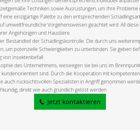
wegen sie ihre Lösungen dementsprechend individuell anpassen
en zeitgemäße Techniken sowie Ausrüstungen, um Ihre Probleme 
f eine einzigartige Palette zu den entsprechenden Schädlingsart
auf umweltfreundliche Vorgehensweisen geachtet wird. All dies
rer Angehörigen und Haustiere.
er Bestandteil der Schädlingskontrolle. Die durch uns weiterem
um potenzielle Schwierigkeiten zu unterbinden. Sie geben ti
von Insektenbefall.
sophie des Unternehmens, weswegen sie bei uns im Brennpunkt s
ch kundenorientiert sind. Durch die Kooperation mit kompetenten
ie auch rücksichtsvollen Spezialisten in Angriff genommen wer
hkundig, direkt wie auch gründlich gelöst werden.
Jetzt kontaktieren