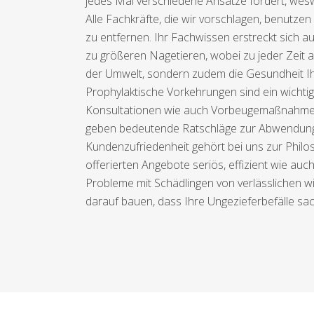
jedes Mal verschiedene Ansätze fordert, wes
Alle Fachkräfte, die wir vorschlagen, benutz
zu entfernen. Ihr Fachwissen erstreckt sich au
zu größeren Nagetieren, wobei zu jeder Zeit 
der Umwelt, sondern zudem die Gesundheit Ih
Prophylaktische Vorkehrungen sind ein wichtig
Konsultationen wie auch Vorbeugemaßnahmen, 
geben bedeutende Ratschläge zur Abwendung 
Kundenzufriedenheit gehört bei uns zur Philo
offerierten Angebote seriös, effizient wie au
Probleme mit Schädlingen von verlässlichen w
darauf bauen, dass Ihre Ungezieferbefälle sac