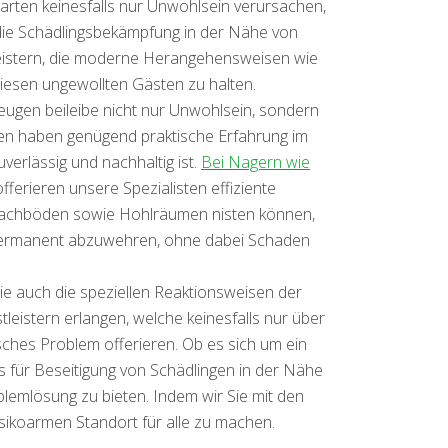
arten keinesfalls nur Unwohlsein verursachen,
s die Schädlingsbekämpfung in der Nähe von
tleistern, die moderne Herangehensweisen wie
esen ungewollten Gästen zu halten.
ugen beileibe nicht nur Unwohlsein, sondern
ngen haben genügend praktische Erfahrung im
verlässig und nachhaltig ist.
Bei Nagern wie
fferieren unsere Spezialisten effiziente
n Dachböden sowie Hohlräumen nisten können,
permanent abzuwehren, ohne dabei Schaden
ie auch die speziellen Reaktionsweisen der
leistern erlangen, welche keinesfalls nur über
ches Problem offerieren. Ob es sich um ein
s für Beseitigung von Schädlingen in der Nähe
lemlösung zu bieten. Indem wir Sie mit den
isikoarmen Standort für alle zu machen.