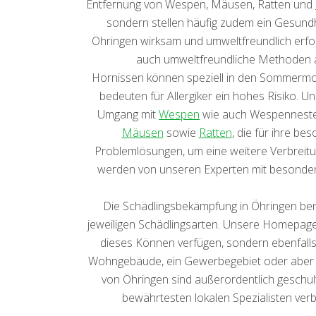
Entfernung von Wespen, Mäusen, Ratten und
sondern stellen häufig zudem ein Gesundhe
Öhringen wirksam und umweltfreundlich erfol
auch umweltfreundliche Methoden a
Hornissen können speziell in den Sommermon
bedeuten für Allergiker ein hohes Risiko. 
Umgang mit
Wespen
wie auch Wespennestern,
Mäusen
sowie
Ratten
, die für ihre be
Problemlösungen, um eine weitere Verbreitu
werden von unseren Experten mit besonde
Die Schädlingsbekämpfung in Öhringen benö
jeweiligen Schädlingsarten. Unsere Homepage z
dieses Können verfügen, sondern ebenfalls
Wohngebäude, ein Gewerbegebiet oder aber öff
von Öhringen sind außerordentlich geschul
bewährtesten lokalen Spezialisten verb