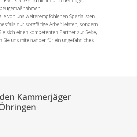
 Fachkräfte sind nicht nur in der Lage,
Vorbeugemaßnahmen.
 alle von uns weiterempfohlenen Spezialisten
sfalls nur sorgfältige Arbeit leisten, sondern
Sie sich einen kompetenten Partner zur Seite,
n Sie uns miteinander für ein ungefährliches
.
ei den Kammerjäger
 Öhringen
e