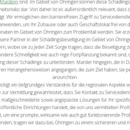
Mardern
sind. Im Gebiet von Öhringen können diese Schädlings
itsrisiko dar. Von daher ist es außerordentlich relevant, das
gt. Wir ermöglichen den barrierefreien Zugriff zu Servicediens
nwenden, um Ihr Zuhause oder auch Geschäftslokal frei von di
aten im Gebiet von Öhringen zum Problemfall werden. Sie erze
Unsere Partner in der Schädlingsbeseitigung im Gebiet von Öhri
 wobei sie zu jeder Zeit Sorge tragen, dass die Beseitigung zu
sondere Schnelligkeit wie auch rege Fortpflanzung bekannt sind, o
ng dieser Schädlinge zu unterbinden. Marder hingegen, die i
ren Herangehensweisen angegangen, die zum Ziel haben, sie 
anzurichten.
tigt ein tiefgründiges Verständnis für die regionalen Aspekte w
ur Vermittlung gewährleistet, dass Sie Kontakt zu Servicedienst
 maßgeschneiderte sowie angepasste Lösungen für Ihr spezifis
entliche Einrichtungen handelt, die von uns vermittelten Profi
t, um eine prompte, wirksame wie auch gut funktionierende Prob
inden, tragen wir dazu bei, Öhringen zu einem sichereren und r