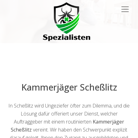
Main
Navigation
Kammerjäger Scheßlitz
In Scheßlitz wird Ungeziefer öfter zum Dilemma, und die
Lösung dafür offeriert unser Dienst, welcher
Auftraggeber mit einem routinierten
Kammerjäger
Scheßlitz
vereint. Wir haben den Schwerpunkt explizit
darauf gelegt, Ihnen den Zugang zu ausgebildeten und