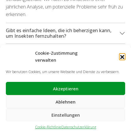
jährlichen Analyse, um potenzielle Probleme sehr früh zu
erkennen.
Gibt es einfache Ideen, die ich beherzigen kann,
um Insekten fernzuhalten?
Können Sie mich darüber hinaus bei durch
Cookie-Zustimmung
Insekten eingetretenen Sachschäden
verwalten
unterstützen?
Wir benutzen Cookies, um unsere Webseite und Dienste zu verbessern.
Akzeptieren
Ablehnen
Einstellungen
Cookie-Richtlinie
Datenschutzerklärung
Impressum
Haftungsausschluss
Cookie-Richtlinie
Datenschutzerklärung