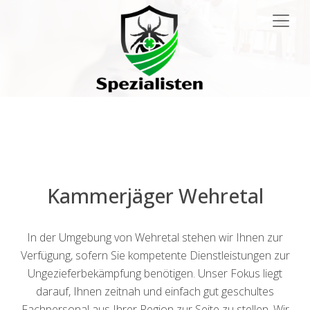
Main
Navigation
Kammerjäger Wehretal
In der Umgebung von Wehretal stehen wir Ihnen zur
Verfügung, sofern Sie kompetente Dienstleistungen zur
Ungezieferbekämpfung benötigen. Unser Fokus liegt
darauf, Ihnen zeitnah und einfach gut geschultes
Fachpersonal aus Ihrer Region zur Seite zu stellen. Wir